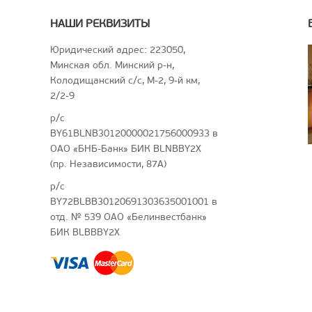
НАШИ РЕКВИЗИТЫ
Юридический адрес: 223050,
Минская обл. Минский р-н,
Колодищанский с/с, М-2, 9-й км,
2/2-9
р/с
BY61BLNB30120000021756000933 в
ОАО «БНБ-Банк» БИК BLNBBY2X
(пр. Независимости, 87А)
р/с
BY72BLBB30120691303635001001 в
отд. № 539 ОАО «Белинвестбанк»
БИК BLBBBY2X