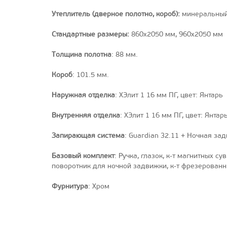
Утеплитель (дверное полотно, короб)
:
минеральный
Стандартные размеры:
860x2050 мм, 960х2050 мм
Толщина полотна
: 88 мм.
Короб
: 101.5 мм.
Наружная отделка
: XЭлит 1 16 мм ПГ, цвет: Янтарь
Внутренняя отделка
: XЭлит 1 16 мм ПГ, цвет: Янтар
Запирающая система
: Guardian 32.11 + Ночная за
Базовый комплект
: Ручка, глазок, к-т магнитных 
поворотник для ночной задвижки, к-т фрезерован
Фурнитура
: Хром