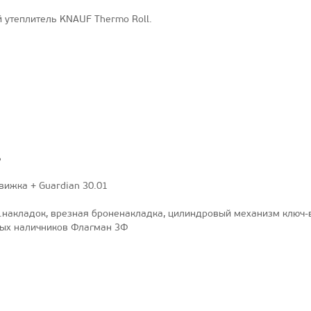
 утеплитель KNAUF Thermo Roll.
ь
движка + Guardian 30.01
сув.накладок, врезная броненакладка, цилиндровый механизм ключ-
ных наличников Флагман 3Ф