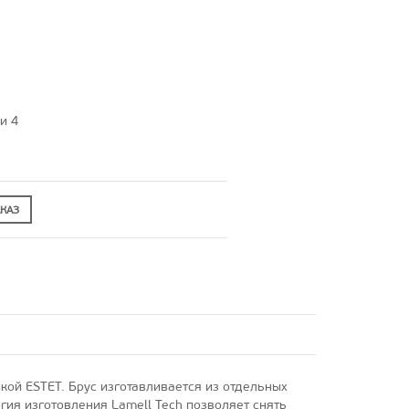
и 4
КАЗ
кой ESTET. Брус изготавливается из отдельных
ия изготовления Lamell Tech позволяет снять